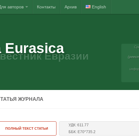
Для авторов
Контакты
Архив
English
 Eurasica
Ср
вестник Евразии
(реест
инфор
ТАТЬЯ ЖУРНАЛА
УДК: 611.77
ПОЛНЫЙ ТЕКСТ СТАТЬИ
ББК: Е70*735.2