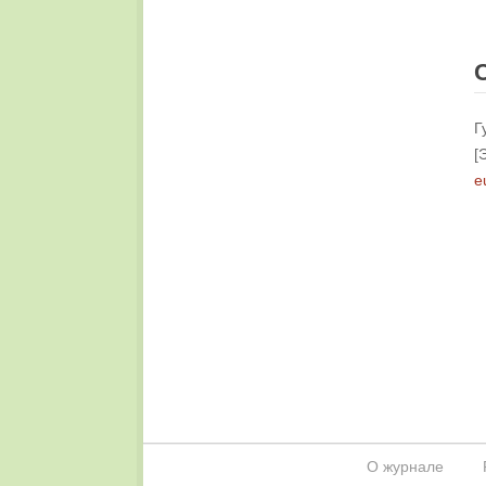
Г
[
e
О журнале