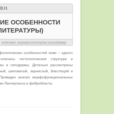
В.Н.
КИЕ ОСОБЕННОСТИ
ЛИТЕРАТУРЫ)
,
подкожно- жировая клетчатка (гиподерма)
фологических особенностей кожи – одного
описаны гистологическая структура и
рмы и гиподермы. Детально рассмотрены
ьный, шиповатый, зернистый, блестящий и
. Проведен анализ морфофункциональных
тки Лангерганса и фибробласты.