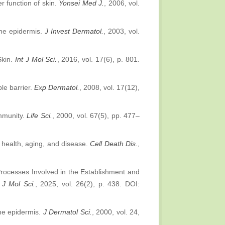
r function of skin.
Yonsei Med J.
, 2006, vol.
 the epidermis.
J Invest Dermatol.
, 2003, vol.
Skin.
Int J Mol Sci.
, 2016, vol. 17(6), p. 801.
le barrier.
Exp Dermatol.
, 2008, vol. 17(12),
immunity.
Life Sci.
, 2000, vol. 67(5), pp. 477–
 health, aging, and disease.
Cell Death Dis.
,
rocesses Involved in the Establishment and
 J Mol Sci.
, 2025, vol. 26(2), p. 438. DOI:
he epidermis.
J Dermatol Sci.
, 2000, vol. 24,