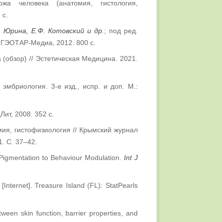
а человека (анатомия, гистология,
 с.
. Юрина, Е.Ф. Котовский и др.
; под ред.
: ГЭОТАР-Медиа, 2012. 800 с.
 (обзор) // Эстетическая Медицина. 2021.
эмбриология. 3-е изд., испр. и доп. М.:
ит, 2008. 352 с.
ия, гистофизиология // Крымский журнал
. С. 37–42.
Pigmentation to Behaviour Modulation.
Int J
[Internet]. Treasure Island (FL): StatPearls
ween skin function, barrier properties, and