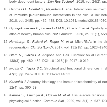
body-dependent factors.
Skin Res Technol.
, 2018, vol. 24(2), p
Debroas G., Hoeffel G., Reynders A. et al.
Interactions neuro-im
et immunité [Neuroimmune interactions in the skin: a link b
2018, vol. 34(5), pp. 432–438. DOI: 10.1051/medsci/201834050
Dyring-Andersen B., Løvendorf M.B., Coscia F. et al.
Spatially a
atlas of healthy human skin.
Nat Commun.
, 2020, vol. 11(1), 5
Horsburgh S., Fullard N., Roger M. et al.
MicroRNAs in the ski
regeneration.
Clin Sci (Lond)
, 2017, vol. 131(15), pp. 1923–19
Islam N., Garza L.A.
Adipose and Hair Function: An aPPARent
138(3), pp. 480–482. DOI: 10.1016/j.jid.2017.10.019.
Iwuala C., Taylor S.C.
Structural and functional differences in s
47(2), pp. 247– DOI: 10.1111/ced.14892.
Kanitakis J.
Anatomy, histology and immunohistochemistry of no
12(4), pp. 390–39
Kimura S., Tsuchiya A., Ogawa M. et al.
Tissue-scale tensional 
physiological function.
Commun Biol.
, 2020, vol. 3(1), p. 637. 