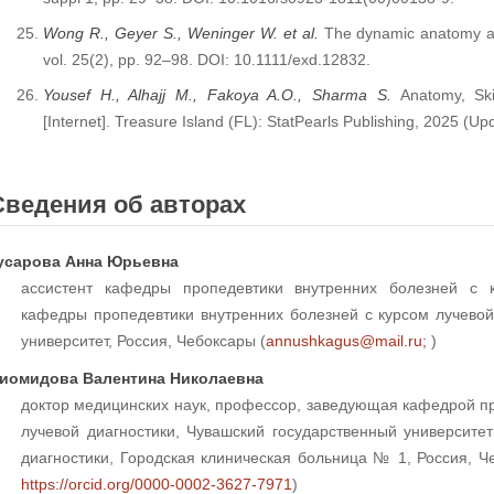
Wong R., Geyer S., Weninger W. et al.
The dynamic anatomy an
vol. 25(2), pp. 92–98. DOI: 10.1111/exd.12832.
Yousef H., Alhajj M., Fakoya A.O., Sharma S.
Anatomy, Skin
[Internet]. Treasure Island (FL): StatPearls Publishing, 2025 (Up
Сведения об авторах
усарова Анна Юрьевна
ассистент кафедры пропедевтики внутренних болезней с к
кафедры пропедевтики внутренних болезней с курсом лучевой
университет, Россия, Чебоксары (
annushkagus@mail.ru;
)
иомидова Валентина Николаевна
доктор медицинских наук, профессор, заведующая кафедрой пр
лучевой диагностики, Чувашский государственный университе
диагностики, Городская клиническая больница № 1, Россия, Ч
https://orcid.org/0000-0002-3627-7971
)