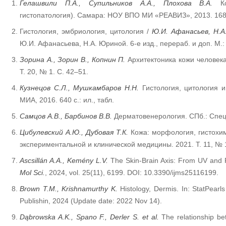
Гелашвили П.А., Супильников А.А., Плохова В.А.
Кож
гистопатология). Самара: НОУ ВПО МИ «РЕАВИЗ», 2013. 168
Гистология, эмбриология, цитология /
Ю.И. Афанасьев, Н.А
Ю.И. Афанасьева, Н.А. Юриной. 6-е изд., перераб. и доп. М.
Зорина А., Зорин В., Копнин П.
Архитектоника кожи человека
Т. 20, № 1. С. 42–51.
Кузнецов С.Л., Мушкамбаров Н.Н.
Гистология, цитология и 
МИА, 2016. 640 с.: ил., табл.
Самцов А.В., Барбинов В.В.
Дерматовенерология. СПб.: СпецЛ
Цибулевский А.Ю., Дубовая Т.К.
Кожа: морфология, гистохим
экспериментальной и клинической медицины. 2021. Т. 11, № 1
Ascsillán A.A., Kemény L.V.
The Skin-Brain Axis: From UV and 
Mol Sci.
, 2024, vol. 25(11), 6199. DOI: 10.3390/ijms25116199.
Brown T.M., Krishnamurthy K.
Histology, Dermis. In: StatPearls 
Publishin, 2024 (Update date: 2022 Nov 14).
Dąbrowska A.K., Spano F., Derler S. et al.
The relationship bet