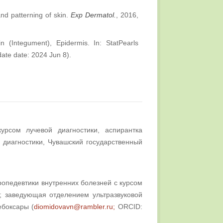
d patterning of skin.
Exp Dermatol.
, 2016,
 (Integument), Epidermis. In: StatPearls
date date: 2024 Jun 8).
урсом лучевой диагностики, аспирантка
 диагностики, Чувашский государственный
опедевтики внутренних болезней с курсом
т; заведующая отделением ультразвуковой
ебоксары (
diomidovavn@rambler.ru;
ORCID: