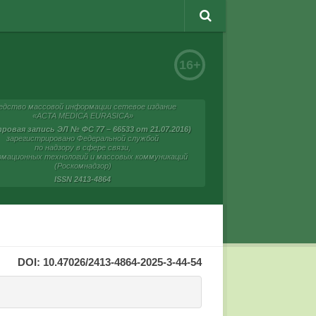
16+
едство массовой информации сетевое издание
«ACTA MEDICA EURASICA»
ровая запись ЭЛ № ФС 77 – 66533 от 21.07.2016)
зарегистрировано Федеральной службой
по надзору в сфере связи,
мационных технологий и массовых коммуникаций
(Роскомнадзор)
ISSN 2413-4864
DOI: 10.47026/2413-4864-2025-3-44-54