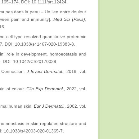
p. 165–174. DOI: 10.1111/srt.12424.
munes dans la peau – Un lien entre douleur
etween pain and immunity].
Med Sci (Paris)
,
16.
nd cell-type resolved quantitative proteomic
587. DOI: 10.1038/s41467-020-19383-8.
n: role in development, homoeostasis and
40. DOI: 10.1042/CS20170039.
 Connection.
J
Invest Dermatol.
, 2018, vol.
kin of colour.
Clin Exp Dermatol.
, 2022, vol.
rmal human skin.
Eur J Dermatol.
, 2002, vol.
homeostasis in skin regulates structure and
DOI: 10.1038/s42003-020-01365-7.