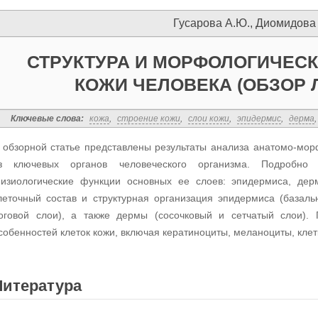
Гусарова А.Ю., Диомидова 
СТРУКТУРА И МОРФОЛОГИЧЕС
КОЖИ ЧЕЛОВЕКА (ОБЗОР 
Ключевые слова:
кожа
,
строение кожи
,
слои кожи
,
эпидермис
,
дерма
 обзорной статье представлены результаты анализа анатомо-мор
з ключевых органов человеческого организма. Подробно 
изиологические функции основных ее слоев: эпидермиса, де
леточный состав и структурная организация эпидермиса (базал
оговой слои), а также дермы (сосочковый и сетчатый слои)
собенностей клеток кожи, включая кератиноциты, меланоциты, кле
Литература