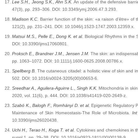
Lee S.H., Jeong S.K., Ahn S.K.
An update of the defensive barrie
47(3), pp. 293–306. DOI: 10.3349/ymj.2006.47.3.293.
Madison K.C.
Barrier function of the skin: «a raison d’être» of
121(2), pp. 231–241. DOI: 10.1046/j.1523-1747.2003.12359.x.
Matsui M.S., Pelle E., Dong K. et al.
Biological Rhythms in the 
DOI: 10.3390/ijms17060801.
Proksch E., Brandner J.M., Jensen J.M.
The skin: an indispensab
pp. 1063–1072. DOI: 10.1111/j.1600-0625.2008.00786.x.
Spellberg B.
The cutaneous citadel: a holistic view of skin and 
502. DOI: 10.1016/s0024-3205(00)00653-6.
Sreedhar A., Aguilera-Aguirre L., Singh K.K.
Mitochondria in skin
2020, vol. 11(6), p. 444. DOI: 10.1038/s41419-020-2649-z.
Szabó K., Balogh F., Romhányi D. et al.
Epigenetic Regulatory P
Maintenance of Skin Homeostasis-The Role of Microbiota.
Int
10.3390/ijms26020438.
Uchi H., Terao H., Koga T. et al.
Cytokines and chemokines in t
suppl 1, pp. 29–38. DOI: 10.1016/s0923-1811(00)00138-9.