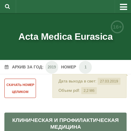
О журнале
16+
Редакционная коллегия
Acta Medica Eurasica
Для авторов
Требования к статьям
АРХИВ ЗА ГОД:
НОМЕР
Бланки документов
2019
1
Порядок рецензирования
Дата выхода в свет:
27.03.2019
СКАЧАТЬ НОМЕР
Контакты
Объем pdf:
2,2 Мб
ЦЕЛИКОМ
Архив
English
КЛИНИЧЕСКАЯ И ПРОФИЛАКТИЧЕСКАЯ
МЕДИЦИНА