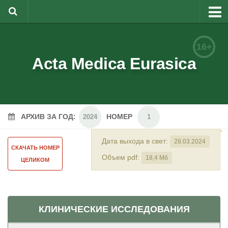
О журнале
16+
Редакционная коллегия
Acta Medica Eurasica
Для авторов
Требования к статьям
АРХИВ ЗА ГОД:
НОМЕР
Бланки документов
2024
1
Порядок рецензирования
Дата выхода в свет:
28.03.2024
СКАЧАТЬ НОМЕР
Контакты
Объем pdf:
18,4 Мб
ЦЕЛИКОМ
Архив
English
КЛИНИЧЕСКИЕ ИССЛЕДОВАНИЯ