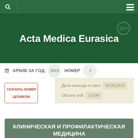
О журнале
16+
Редакционная коллегия
Acta Medica Eurasica
Для авторов
Требования к статьям
АРХИВ ЗА ГОД:
НОМЕР
Бланки документов
2019
3
Порядок рецензирования
Дата выхода в свет:
30.09.2019
СКАЧАТЬ НОМЕР
Контакты
Объем pdf:
2,6 Мб
ЦЕЛИКОМ
Архив
English
КЛИНИЧЕСКАЯ И ПРОФИЛАКТИЧЕСКАЯ
МЕДИЦИНА