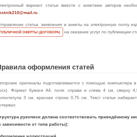
лектронный вариант статьи вместе с анкетами авторов необх
estnik210@mail.ru
.
тправление статьи, заявления и анкеты на электронную почту из
на оказание услуг по публикации ст
ПУБЛИЧНОЙ ОФЕРТЫ (ДОГОВОРА)
Правила оформления статей
вторские оригиналы подготавливаются с помощью компьютера в 
ocx). Формат бумаги А4, поля: справа и слева 4 см, сверху 4,
олонтитула 3 см, красная строка 0,75 см. Текст статьи набирае
нтервал.
труктура рукописи должна соответствовать приведённому н
в зависимости от типа работы):
формление иллюстраций