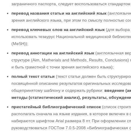
заграничного паспорта, следует воспользоваться стандартом
перевод названия статьи на английский язык
(англоязычн
зрения английского языка, при этом по смыслу полностью со
перевод ключевых слов на английский язык
(для выбора 
использовать тезаурус Национальной медицинской библиотек
(MeSH));
перевод аннотации на английский язык
(англоязычная вер
структуре (Aim, Matherials and Methods, Results, Conclusion
и быть грамотной с точки зрения английского языка);
полный текст статьи
(текст статьи должен быть структуриро
посвящённой описанию результатов оригинальных исследова
общепринятому шаблону и содержать рубрики:
введение (а
методы (статистический анализ), результаты, обсужден
пристатейный библиографический список
(список строит
располагать сначала на языке издания, в которое включен в с
набираются шрифтом Arial размера 8 пт. При оформлении с
руководствоваться ГОСТом 7.0.5-2008 «Библиографическая 