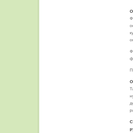
О
Ф
о
к
о
Ф
ф
П
О
Т
н
д
р
С
р