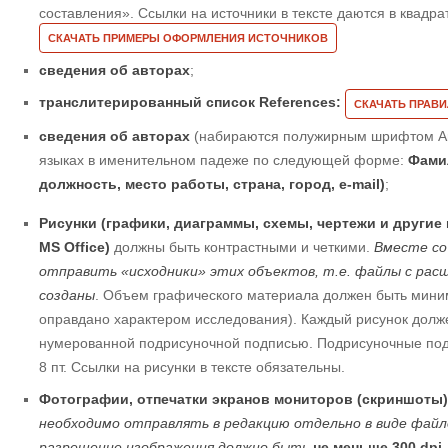
составления». Ссылки на источники в тексте даются в квадратн
СКАЧАТЬ ПРИМЕРЫ ОФОРМЛЕНИЯ ИСТОЧНИКОВ
сведения об авторах
;
транслитерированный список References:
СКАЧАТЬ ПРАВ
сведения об авторах
(набираются полужирным шрифтом Ari
языках в именительном падеже по следующей форме:
Фамил
должность, место работы, страна, город, e-mail)
;
Рисунки (графики, диаграммы, схемы, чертежи и други
MS Office)
должны быть контрастными и четкими.
Вместе со
отправить «исходники» этих объектов, т.е. файлы с рас
созданы
. Объем графического материала должен быть миним
оправдано характером исследования). Каждый рисунок долж
нумерованной подрисуночной подписью. Подрисуночные под
8 пт. Ссылки на рисунки в тексте обязательны.
Фотографии, отпечатки экранов мониторов (скриншоты
необходимо отправлять в редакцию отдельно в виде файлов 
разрешение изображения должно быть
не меньше 300 dpi
.