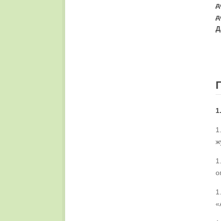
д
д
Д
1
1
ж
1
о
1
«