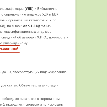
классификации (
УДК
) и Библиотечно-
й по определению индексов УДК и ББК
ов и организации каталогов ЧГУ по
08), по e-mail:
obr21.21@mail.ru
ению классификационных индексов
 сведений об авторах (Ф.И.О., должность и
но утвержденному
;
БИБЛИОТЕКОЙ
 5 до 10, способствующих индексированию
туре статьи. Объем текста аннотации
необходимо писать как в заграничном
м, публикующимся впервые и не имеющим