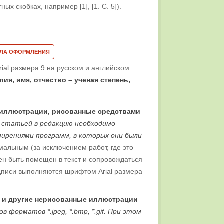
ых скобках, например [1], [1. C. 5]).
ИЛА ОФОРМЛЕНИЯ
al размера 9 на русском и английском
ия, имя, отчество – ученая степень,
е иллюстрации, рисованные средствами
 статьей в редакцию необходимо
ширениями программ, в которых они были
альным (за исключением работ, где это
ен быть помещен в текст и сопровождаться
писи выполняются шрифтом Arial размера
) и другие нерисованные иллюстрации
форматов *.jpeg, *.bmp, *.gif. При этом