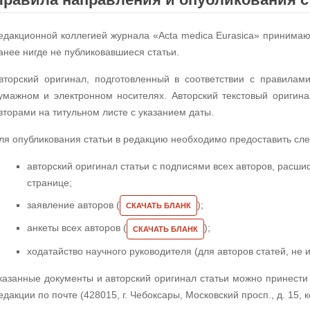
едакционной коллегией журнала «Acta medica Eurasica» принимаю
анее нигде не публиковавшиеся статьи.
вторский оригинал, подготовленный в соответствии с правилам
умажном и электронном носителях. Авторский текстовый оригин
вторами на титульном листе с указанием даты.
ля опубликования статьи в редакцию необходимо предоставить сл
авторский оригинал статьи с подписями всех авторов, расш
странице;
заявление авторов (
);
СКАЧАТЬ БЛАНК
анкеты всех авторов (
);
СКАЧАТЬ БЛАНК
ходатайство научного руководителя (для авторов статей, не
казанные документы и авторский оригинал статьи можно принести
едакции по почте (428015, г. Чебоксары, Московский просп., д. 15, 