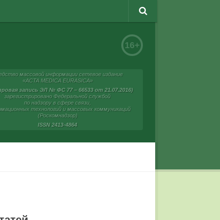
16+
едство массовой информации сетевое издание
«ACTA MEDICA EURASICA»
ровая запись ЭЛ № ФС 77 – 66533 от 21.07.2016)
зарегистрировано Федеральной службой
по надзору в сфере связи,
мационных технологий и массовых коммуникаций
(Роскомнадзор)
ISSN 2413-4864
татей