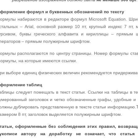
формление формул и буквенных обозначений по тексту
ормулы набираются в редакторе формул Microsoft Equation. Шриф
стальных – Arial, основной размер 10 пт, крупный индекс 7 пт,
урсивом, буквы греческого алфавита и кириллицы – прямым ш
ператоров – прямым полужирным шрифтом.
ормулы располагаются по центру страницы. Номер формулы став
ормулы, на которые имеются ссылки.
ри выборе единиц физических величин рекомендуется придержива
формление таблиц
аблицы следует помещать в текст статьи. Ссылки на таблицы в т
умерованный заголовок и четко обозначенные графы, удобные и
олжны дублировать представленную в тексте статьи информацию.Т
азмером 8 пт, заголовок выделяется полужирным шрифтом.
татьи, оформленные без соблюдения этих правил, возвращ
укописи автору на доработку не означает, что статья