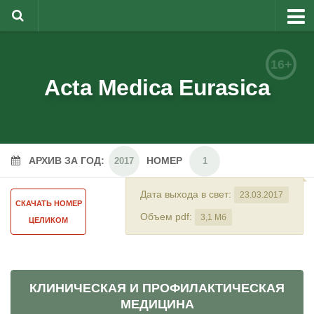
О журнале
16+
Редакционная коллегия
Acta Medica Eurasica
Для авторов
Требования к статьям
АРХИВ ЗА ГОД:
НОМЕР
Бланки документов
2017
1
Порядок рецензирования
Дата выхода в свет:
23.03.2017
СКАЧАТЬ НОМЕР
Контакты
Объем pdf:
3,1 Мб
ЦЕЛИКОМ
Архив
English
КЛИНИЧЕСКАЯ И ПРОФИЛАКТИЧЕСКАЯ
МЕДИЦИНА