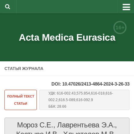
О журнале
16+
Редакционная коллегия
Acta Medica Eurasica
Для авторов
Требования к статьям
СТАТЬЯ ЖУРНАЛА
Бланки документов
Порядок рецензирования
DOI: 10.47026/2413-4864-2024-3-26-33
Контакты
УДК: 616-002.43,575.854,616-018,616-
ПОЛНЫЙ ТЕКСТ
002.2,616.5-089,616-092.9
Архив
СТАТЬИ
ББК: 28.66
English
Мороз С.Е., Лаврентьева Э.А.,