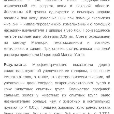
извлеченный из разреза кожи в паховой области.
Животным 4-й группы однократно с помощью шприца
вводили под кожу измельченный при помощи скальпеля
жир, 5-й – имплантировали жир, измельченный с помощью
насадки-измельчителя в шприце Луер Лок. Производилось
четыре имплантации объемом 0,05 мл. Срезы окрашивали
по методу Маллори, гематоксилином и эозином,
метиленовым синим. При оценке статистически значимой
разницы применяли U-критерий Манна–Уитни.
Результаты
. Морфометрические показатели дермы
свидетельствуют об увеличении ее толщины, в основном
сетчатого слоя, а также, что физиологически значимо, об
увеличении доли сосудов микроциркуляторного русла в
коже животных опытных групп. Количество профилей
сальных желез у животных из опытных групп было
незначительно больше, чем у животных в контрольных
группах (p < 0,05). Толщина жирового аутотрансплантата
была значимо больше у крыс 3-й группы (p < 0,001),