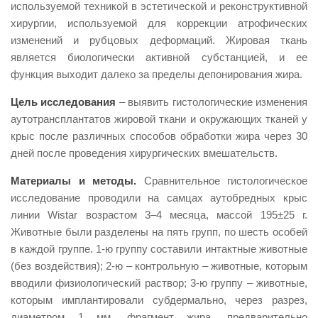
используемой техникой в эстетической и реконструктивной
хирургии, используемой для коррекции атрофических
изменений и рубцовых деформаций. Жировая ткань
является биологически активной субстанцией, и ее
функция выходит далеко за пределы депонирования жира.
Цель исследования
– выявить гистологические изменения
аутотрансплантатов жировой ткани и окружающих тканей у
крыс после различных способов обработки жира через 30
дней после проведения хирургических вмешательств.
Материалы и методы.
Сравнительное гистологическое
исследование проводили на самцах аутобредных крыс
линии Wistar возрастом 3–4 месяца, массой 195±25 г.
Животные были разделены на пять групп, по шесть особей
в каждой группе. 1-ю группу составили интактные животные
(без воздействия); 2-ю – контрольную – животные, которым
вводили физиологический раствор; 3-ю группу – животные,
которым имплантировали субдермально, через разрез,
диаметром 1 мм, фрагмент жира, предварительно