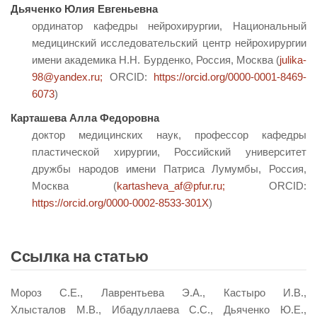
Дьяченко Юлия Евгеньевна
ординатор кафедры нейрохирургии, Национальный
медицинский исследовательский центр нейрохирургии
имени академика Н.Н. Бурденко, Россия, Москва (
julika-
98@yandex.ru;
ORCID:
https://orcid.org/0000-0001-8469-
6073
)
Карташева Алла Федоровна
доктор медицинских наук, профессор кафедры
пластической хирургии, Российский университет
дружбы народов имени Патриса Лумумбы, Россия,
Москва (
kartasheva_af@pfur.ru;
ORCID:
https://orcid.org/0000-0002-8533-301X
)
Ссылка на статью
Мороз С.Е., Лаврентьева Э.А., Кастыро И.В.,
Хлысталов М.В., Ибадуллаева С.С., Дьяченко Ю.Е.,