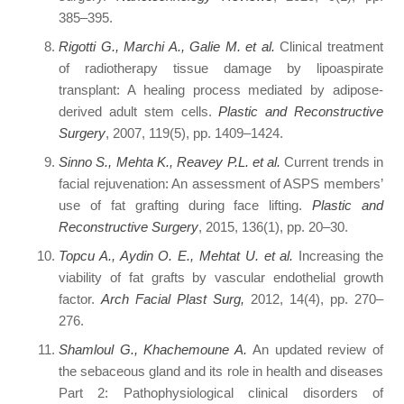
385–395.
Rigotti G., Marchi A., Galie M. et al.
Clinical treatment
of radiotherapy tissue damage by lipoaspirate
transplant: A healing process mediated by adipose-
derived adult stem cells.
Plastic and Reconstructive
Surgery
, 2007, 119(5), pp. 1409–1424.
Sinno S., Mehta K., Reavey P.L. et al.
Current trends in
facial rejuvenation: An assessment of ASPS members’
use of fat grafting during face lifting.
Plastic and
Reconstructive Surgery
, 2015, 136(1), pp. 20–30.
Topcu A., Aydin O. E., Mehtat U. et al.
Increasing the
viability of fat grafts by vascular endothelial growth
factor.
Arch Facial Plast Surg,
2012, 14(4), pp. 270–
276.
Shamloul G., Khachemoune A.
An updated review of
the sebaceous gland and its role in health and diseases
Part 2: Pathophysiological clinical disorders of