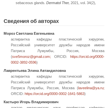
sebaceous glands.
Dermatol Ther
,
2021, vol. 34(2),
Сведения об авторах
Мороз Светлана Евгеньевна
аспирантка кафедры пластической хирургии,
Российский университет дружбы народов имени
Патриса Лумумбы, Россия, Москва
(
sve5moroz@gmail.com;
ORCID:
https://orcid.org/0000-
0002-3892-0596
)
Лаврентьева Элина Автандиловна
аспирантка кафедры пластической хирургии,
Российский университет дружбы народов имени
Патриса Лумумбы, Россия, Москва (
laveelina@ya.ru;
ORCID:
https://orcid.org/0000-0002-1641-5863
)
Кастыро Игорь Владимирович
доктор медицинских наук, профессор кафедры