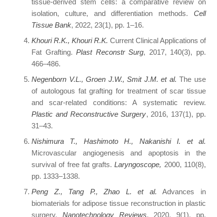
tissue-derived stem cells: a comparative review on
isolation, culture, and differentiation methods.
Cell
Tissue Bank
, 2022, 23(1), pp. 1–16.
Khouri R.K., Khouri R.K.
Current Clinical Applications of
Fat Grafting.
Plast Reconstr Surg
, 2017, 140(3), pp.
466–486.
Negenborn V.L., Groen J.W., Smit J.M. et al.
The use
of autologous fat grafting for treatment of scar tissue
and scar-related conditions: A systematic review.
Plastic and Reconstructive Surgery
, 2016, 137(1), pp.
31–43.
Nishimura T., Hashimoto H., Nakanishi I. et al.
Microvascular angiogenesis and apoptosis in the
survival of free fat grafts.
Laryngoscope,
2000, 110(8),
pp. 1333–1338.
Peng Z., Tang P., Zhao L. et al.
Advances in
biomaterials for adipose tissue reconstruction in plastic
surgery.
Nanotechnology Reviews
, 2020, 9(1), pp.