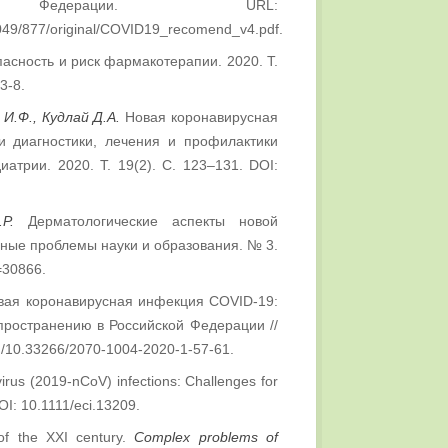
й Федерации. URL:
0/049/877/original/COVID19_recomend_v4.pdf.
асность и риск фармакотерапии. 2020. Т.
3-8.
И.Ф., Кудлай Д.А.
Новая коронавирусная
и диагностики, лечения и профилактики
атрии. 2020. Т. 19(2). С. 123–131. DOI:
Р.
Дерматологические аспекты новой
нные проблемы науки и образования. № 3.
d=30866.
ая коронавирусная инфекция COVID-19:
пространению в Российской Федерации //
rg/10.33266/2070-1004-2020-1-57-61.
irus (2019-nCoV) infections: Challenges for
DOI: 10.1111/eci.13209.
 of the XXI century.
Complex problems of