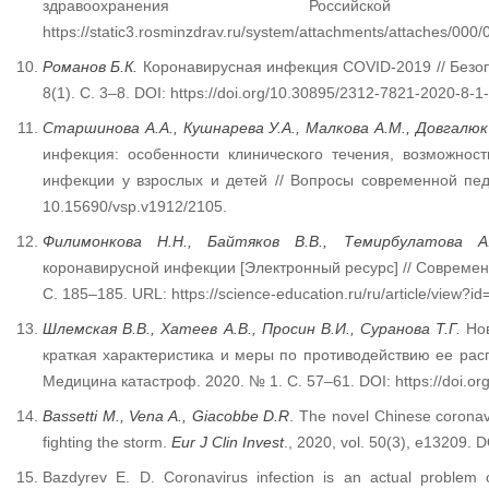
здравоохранения Российско
https://static3.rosminzdrav.ru/system/attachments/attaches/00
Романов Б.К.
Коронавирусная инфекция COVID-2019 // Безоп
8(1). С. 3–8. DOI: https://doi.org/10.30895/2312-7821-2020-8-1-
Старшинова А.А., Кушнарева У.А., Малкова А.М., Довгалюк 
инфекция: особенности клинического течения, возможност
инфекции у взрослых и детей // Вопросы современной педи
10.15690/vsp.v1912/2105.
Филимонкова Н.Н., Байтяков В.В., Темирбулатова А.
коронавирусной инфекции [Электронный ресурс] // Совреме
С. 185–185. URL: https://science-education.ru/ru/article/view?i
Шлемская В.В., Хатеев А.В., Просин В.И., Суранова Т.Г.
Нов
краткая характеристика и меры по противодействию ее рас
Медицина катастроф. 2020. № 1. С. 57–61. DOI: https://doi.o
Bassetti M., Vena A., Giacobbe D.R
. The novel Chinese coronav
fighting the storm.
Eur J Clin Invest
., 2020, vol. 50(3), e13209. 
Bazdyrev E. D. Coronavirus infection is an actual problem