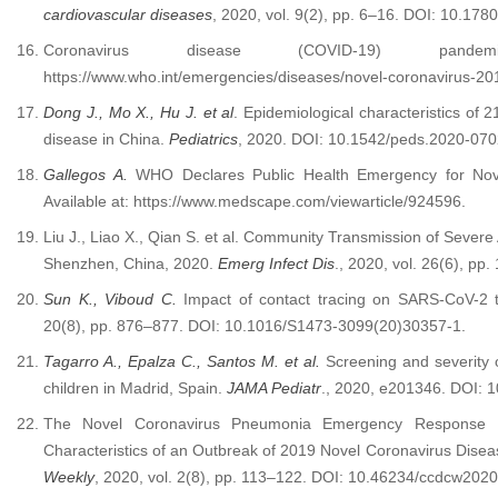
cardiovascular diseases
, 2020, vol. 9(2), pp. 6–16. DOI: 10.17
Coronavirus disease (COVID-19) pand
https://www.who.int/emergencies/diseases/novel-coronavirus-20
Dong J., Mo X., Hu J. et al
. Epidemiological characteristics of 
disease in China.
Pediatrics
, 2020. DOI: 10.1542/peds.2020-070
Gallegos A.
WHO Declares Public Health Emergency for Nov
Available at: https://www.medscape.com/viewarticle/924596.
Liu J., Liao X., Qian S. et al. Community Transmission of Sever
Shenzhen, China, 2020.
Emerg Infect Dis
., 2020, vol. 26(6), p
Sun K., Viboud C.
Impact of contact tracing on SARS-CoV-2 
20(8), pp. 876–877. DOI: 10.1016/S1473-3099(20)30357-1.
Tagarro A., Epalza C., Santos M. et al.
Screening and severity 
children in Madrid, Spain.
JAMA Pediatr
., 2020, e201346. DOI: 
The Novel Coronavirus Pneumonia Emergency Response E
Characteristics of an Outbreak of 2019 Novel Coronavirus Dise
Weekly
, 2020, vol. 2(8), pp. 113–122. DOI: 10.46234/ccdcw2020