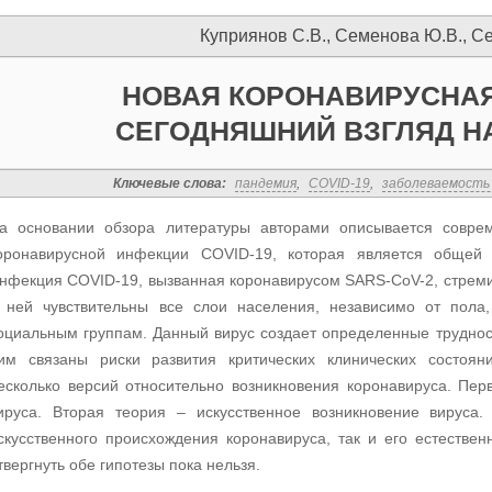
Куприянов С.В., Семенова Ю.В., С
НОВАЯ КОРОНАВИРУСНАЯ
СЕГОДНЯШНИЙ ВЗГЛЯД Н
Ключевые слова:
пандемия
,
COVID-19
,
заболеваемость
а основании обзора литературы авторами описывается совре
оронавирусной инфекции COVID-19, которая является общей 
нфекция COVID-19, вызванная коронавирусом SARS-CoV-2, стремит
 ней чувствительны все слои населения, независимо от пола,
оциальным группам. Данный вирус создает определенные труднос
им связаны риски развития критических клинических состоя
есколько версий относительно возникновения коронавируса. Пе
ируса. Вторая теория – искусственное возникновение вируса.
скусственного происхождения коронавируса, так и его естествен
твергнуть обе гипотезы пока нельзя.