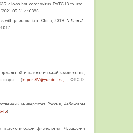
03R allows bat coronavirus RaTG13 to use
01/2021.05.31.446386.
nts with pneumonia in China, 2019.
N Engi J
01017.
ормальной и патологической физиологии,
боксары (
kuper-SV@yandex.ru;
ORCID:
рственный университет, Россия, Чебоксары
5645
)
и патологической физиологии, Чувашский