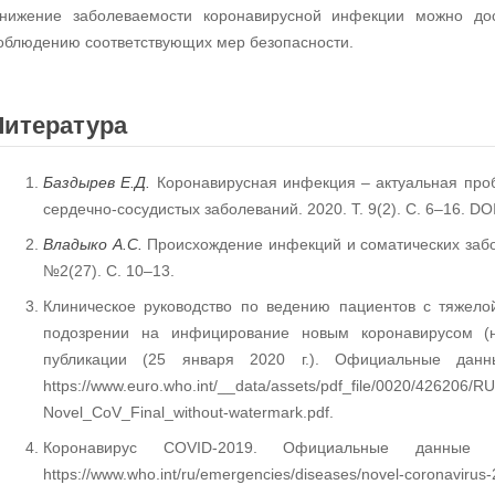
нижение заболеваемости коронавирусной инфекции можно дос
облюдению соответствующих мер безопасности.
Литература
Баздырев Е.Д.
Коронавирусная инфекция – актуальная проб
сердечно-сосудистых заболеваний. 2020. Т. 9(2). С. 6–16. DO
Владыко А.С.
Происхождение инфекций и соматических забол
№2(27). С. 10–13.
Клиническое руководство по ведению пациентов с тяжел
подозрении на инфицирование новым коронавирусом (н
публикации (25 января 2020 г.). Официальные данн
https://www.euro.who.int/__data/assets/pdf_file/0020/426206/R
Novel_CoV_Final_without-watermark.pdf.
Коронавирус COVID-2019. Официальные данные 
https://www.who.int/ru/emergencies/diseases/novel-coronavirus