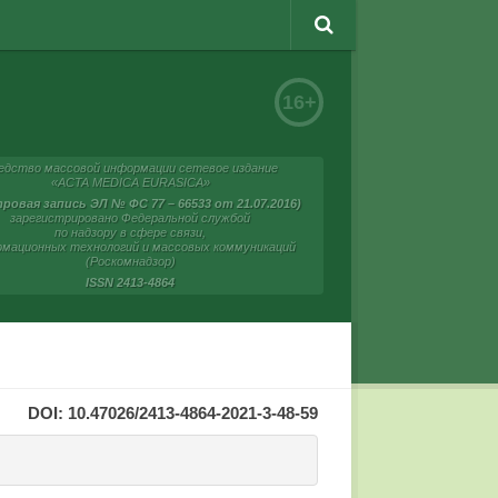
16+
едство массовой информации сетевое издание
«ACTA MEDICA EURASICA»
ровая запись ЭЛ № ФС 77 – 66533 от 21.07.2016)
зарегистрировано Федеральной службой
по надзору в сфере связи,
мационных технологий и массовых коммуникаций
(Роскомнадзор)
ISSN 2413-4864
DOI: 10.47026/2413-4864-2021-3-48-59