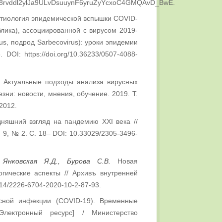
u8rvddl2ylJa9ULvDsuuynF6yruZyYcxoC4GMQAvD_BwE.
тиология эпидемической вспышки COVID-
блика), ассоциированной с вирусом 2019-
irus, подрод Sarbecovirus): уроки эпидемии
DOI: https://doi.org/10.36233/0507-4088-
Актуальные подходы анализа вирусных
ни: новости, мнения, обучение. 2019. Т.
12012.
няшний взгляд на пандемию XXI века //
 9, № 2. С. 18– DOI: 10.33029/2305-3496-
 Янковская Я.Д., Бурова С.В.
Новая
гические аспекты // Архивъ внутренней
0514/2226-6704-2020-10-2-87-93.
усной инфекции (COVID-19). Временные
Электронный ресурс] / Министерство