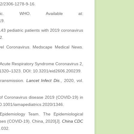
802/2306-1278-9-16.
emic. WHO. Available at:
19.
2143 pediatric patients with 2019 coronavirus
2.
el Coronavirus. Medscape Medical News.
e Acute Respiratory Syndrome Coronavirus 2,
p. 1320–1323. DOI: 10.3201/eid2606.200239.
transmission.
Lancet Infect Dis
., 2020, vol.
of Coronavirus disease 2019 (COVID-19) in
10.1001/iamapediatrics.2020/1346.
pidemiology Team. The Epidemiological
ases (COVID-19). China, 2020[J].
China CDC
.032.