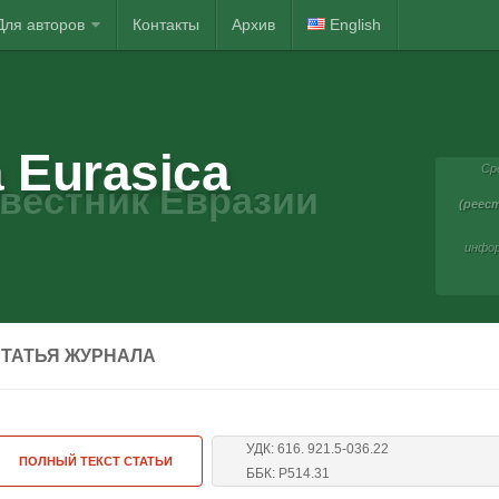
Для авторов
Контакты
Архив
English
 Eurasica
Ср
вестник Евразии
(реест
инфор
ТАТЬЯ ЖУРНАЛА
УДК: 616. 921.5-036.22
ПОЛНЫЙ ТЕКСТ СТАТЬИ
ББК: Р514.31