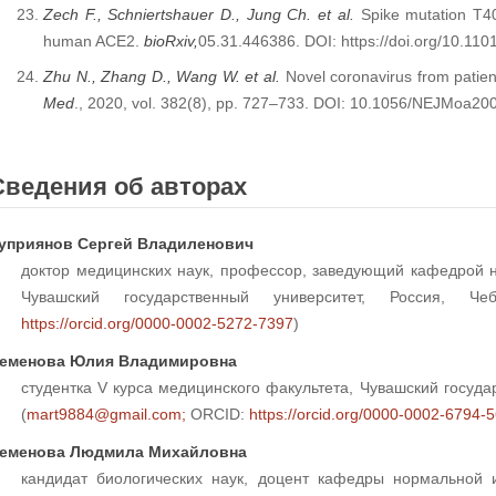
Zech F., Schniertshauer D., Jung Ch. et al.
Spike mutation T4
human ACE2.
bioRxiv,
05.31.446386. DOI: https://doi.org/10.11
Zhu N., Zhang D., Wang W. et al.
Novel coronavirus from patie
Med
., 2020, vol. 382(8), pp. 727–733. DOI: 10.1056/NEJMoa20
Сведения об авторах
уприянов Сергей Владиленович
доктор медицинских наук, профессор, заведующий кафедрой н
Чувашский государственный университет, Россия, Че
https://orcid.org/0000-0002-5272-7397
)
еменова Юлия Владимировна
студентка V курса медицинского факультета, Чувашский госуда
(
mart9884@gmail.com;
ORCID:
https://orcid.org/0000-0002-6794-
еменова Людмила Михайловна
кандидат биологических наук, доцент кафедры нормальной 