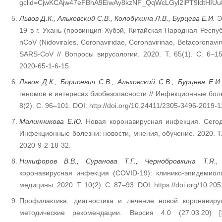
gclid=CjwKCAjw47eFBhA9EiwAy8kzNF_QqWcLGyl2iPT9ldtHIU
Львов
Д
.
К
.,
Альховский
С
.
В
.,
Колобухина
Л
.
В
.,
Бурцева
Е
.
И
.
Э
19 в г. Ухань (провинция Хубэй, Китайская Народная Респу
nCoV (Nidovirales, Coronaviridae, Coronavirinae, Betacoronav
SARS-CoV // Вопросы вирусологии. 2020. Т. 65(1). С. 6–15. 
2020-65-1-6-15.
Львов Д.К., Борисевич С.В., Альховский С.В., Бурцева Е.И.
геномов в интересах биобезопасности // Инфекционные болез
8(2). С. 96–101. DOI: http://doi.org/10.24411/2305-3496-2019-
Малинникова Е.Ю.
Новая коронавирусная инфекция. Сегод
Инфекционные болезни: новости, мнения, обучение. 2020. Т.
2020-9-2-18-32.
Никифоров В.В., Суранова Т.Г., Чернобровкина Т.Я.,
коронавирусная инфекция (COVID-19): клинико-эпидемиоло
медицины. 2020. Т. 10(2). С. 87–93. DOI: https://doi.org/10.2
Профилактика, диагностика и лечение новой коронавир
методические рекомендации. Версия 4.0 (27.03.20) [