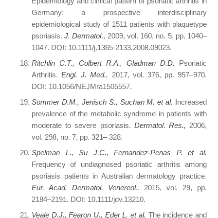
Epidemiology and clinical pattern of psoriatic arthritis in
Germany: a prospective interdisciplinary
epidemiological study of 1511 patients with plaquetype
psoriasis.
J. Dermatol
., 2009, vol. 160, no. 5, pp. 1040–
1047. DOI: 10.1111/j.1365-2133.2008.09023.
Ritchlin C.T., Colbert R.A., Gladman D.D.
Psoriatic
Arthritis.
Engl. J. Med.,
2017, vol. 376, pp. 957–970.
DOI: 10.1056/NEJMra1505557.
Sommer D.M., Jenisch S., Suchan M. et al.
Increased
prevalence of the metabolic syndrome in patients with
moderate to severe psoriasis.
Dermatol. Res.,
2006,
vol. 298, no. 7, pp. 321– 328.
Spelman L., Su J.C., Fernandez-Penas P. et al.
Frequency of undiagnosed psoriatic arthritis among
psoriasis patients in Australian dermatology practice.
Eur. Acad. Dermatol. Venereol
., 2015, vol. 29, pp.
2184–2191. DOI: 10.1111/jdv.13210.
Veale D.J., Fearon U., Eder L. et al.
The incidence and