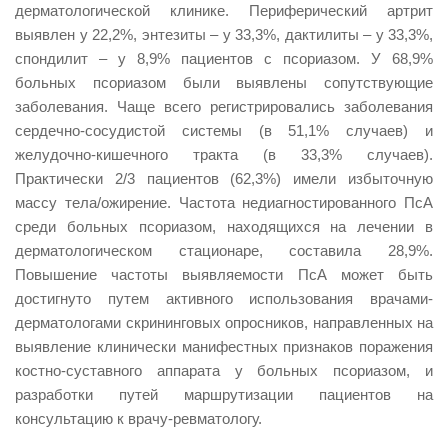
дерматологической клинике. Периферический артрит
выявлен у 22,2%, энтезиты – у 33,3%, дактилиты – у 33,3%,
спондилит – у 8,9% пациентов с псориазом. У 68,9%
больных псориазом были выявлены сопутствующие
заболевания. Чаще всего регистрировались заболевания
сердечно-сосудистой системы (в 51,1% случаев) и
желудочно-кишечного тракта (в 33,3% случаев).
Практически 2/3 пациентов (62,3%) имели избыточную
массу тела/ожирение. Частота недиагностированного ПсА
среди больных псориазом, находящихся на лечении в
дерматологическом стационаре, составила 28,9%.
Повышение частоты выявляемости ПсА может быть
достигнуто путем активного использования врачами-
дерматологами скрининговых опросников, направленных на
выявление клинически манифестных признаков поражения
костно-суставного аппарата у больных псориазом, и
разработки путей маршрутизации пациентов на
консультацию к врачу-ревматологу.