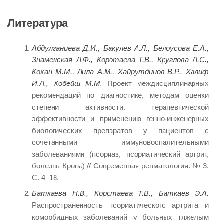
Литература
Абдулганиева Д.И., Бакулев А.Л., Белоусова Е.А.,
Знаменская Л.Ф., Коротаева Т.В., Круглова Л.С.,
Кохан М.М., Лила А.М., Хайрутдинов В.Р., Халиф
И.Л., Хобейш М.М.
Проект междисциплинарных
рекомендаций по диагностике, методам оценки
степени активности, терапевтической
эффективности и применению генно-инженерных
биологических препаратов у пациентов с
сочетанными иммуновоспалительными
заболеваниями (псориаз, псориатический артрит,
болезнь Крона) // Современная ревматология. № 3.
С. 4–18.
Баткаева Н.В., Коротаева Т.В., Баткаев Э.А.
Распространенность псориатического артрита и
коморбидных заболеваний у больных тяжелым