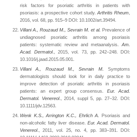
risk factors for psoriatic arthritis in patients with
psoriasis: a prospective cohort study.
Arthritis Rheum
,
2016, vol. 68, pp. 915–9 DOI: 10.1002/art.39494.
Villani A., Rouzaud M., Sevrain M. et al.
Prevalence of
undiagnosed psoriatic arthritis among psoriasis
patients: systematic review and metaanalysis.
Am.
Acad
.
Dermatol
., 2015, vol. 73, pp. 242–248. DOI:
10.1016/j.jaad.2015.05.001.
Villani A., Rouzaud M., Sevrain M.
Symptoms
dermatologists should look for in daily practice to
improve detection of psoriatic arthritis in psoriasis
patients: an expert group consensus.
Eur. Acad.
Dermatol. Venereol
., 2014, suppl 5, pp. 27–32. DOI:
10.1111/jdv.12563.
Wenk K.S., Arrington K.C., Ehrlich A.
Psoriasis and
non-alcoholic fatty liver disease.
Eur. Acad. Dermatol.
Venereol
., 2011, vol. 25, no. 4, pp. 383–391. DOI: