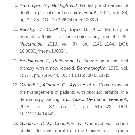
Arumugam R., McHugh N.J.
Mortality and causes of
death in psoriatic arthritis.
Rheumatol
., 2012, vol. 89,
pp. 32–35. DOI: 10.3899/jrheum.120239.
Buckley C., Cavill C., Taylor G. et al.
Mortality in
psoriatic arthritis – a singlecenter study from the UK.
Rheumatol
., 2010, vol. 37, pp. 2141–2144. DOI:
10.3899/jrheum.100034.
Fredriksson T., Pettersson U.
Severe psoriasis–oral
therapy with a new retinoid.
Dermatologica
, 1978, vol.
157, 4, pp. 238–244. DOI: 10.1159/000250839.
Gisondi P., Altomare G., Ayala F. et al.
Consensus on
the management of patients with psoriatic arthritis in a
dermatology setting.
Eur. Acad. Dermatol. Venereol
.,
2018, vol. 32, no. 4, pp. 515–528. DOI:
10.1111/jdv.14741.
Gladman D.D., Chandran V.
Observational cohort
studies: lessons learnt from the University of Toronto