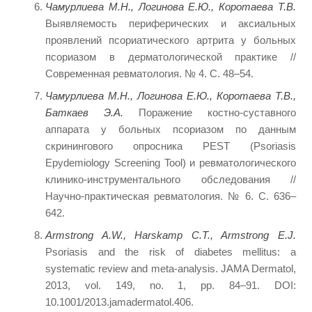
Чамурлиева М.Н., Логинова Е.Ю., Коротаева Т.В.
Выявляемость периферических и аксиальных
проявлений псориатического артрита у больных
псориазом в дерматологической практике //
Современная ревматология. № 4. С. 48–54.
Чамурлиева М.Н., Логинова Е.Ю., Коротаева Т.В.,
Баткаев Э.А.
Поражение костно-суставного
аппарата у больных псориазом по данным
скринингового опросника PEST (Psoriasis
Epydemiology Screening Tool) и ревматологического
клинико-инструментального обследования //
Научно-практическая ревматология. № 6. С. 636–
642.
Armstrong A.W., Harskamp C.T., Armstrong E.J.
Psoriasis and the risk of diabetes mellitus: a
systematic review and meta-analysis. JAMA Dermatol,
2013, vol. 149, no. 1, pp. 84–91. DOI:
10.1001/2013.jamadermatol.406.