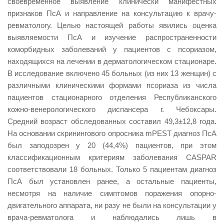
своевременное выявление клинически манифестных
признаков ПсА и направление на консультацию к врачу-
ревматологу. Целью настоящей работы явились оценка
выявляемости ПсА и изучение распространенности
коморбидных заболеваний у пациентов с псориазом,
находящихся на лечении в дерматологическом стационаре.
В исследование включено 45 больных (из них 13 женщин) с
различными клиническими формами псориаза из числа
пациентов стационарного отделения Республиканского
кожно-венерологического диспансера г. Чебоксары.
Средний возраст обследованных составил 49,3±12,8 года.
На основании скринингового опросника mPEST диагноз ПсА
был заподозрен у 20 (44,4%) пациентов, при этом
классификационным критериям заболевания CASPAR
соответствовали 18 больных. Только 5 пациентам диагноз
ПсА был установлен ранее, а остальные пациенты,
несмотря на наличие симптомов поражения опорно-
двигательного аппарата, ни разу не были на консультации у
врача-ревматолога и наблюдались лишь в