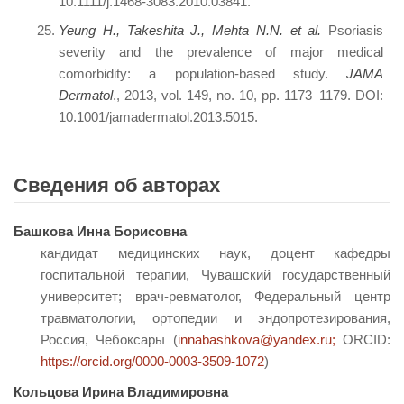
10.1111/j.1468-3083.2010.03841.
Yeung H., Takeshita J., Mehta N.N. et al.
Psoriasis
severity and the prevalence of major medical
comorbidity: a population-based study.
JAMA
Dermatol
., 2013, vol. 149, no. 10, pp. 1173–1179. DOI:
10.1001/jamadermatol.2013.5015.
Сведения об авторах
Башкова Инна Борисовна
кандидат медицинских наук, доцент кафедры
госпитальной терапии, Чувашский государственный
университет; врач-ревматолог, Федеральный центр
травматологии, ортопедии и эндопротезирования,
Россия, Чебоксары (
innabashkova@yandex.ru;
ORCID:
https://orcid.org/0000-0003-3509-1072
)
Кольцова Ирина Владимировна