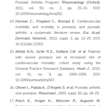
Psoriatic Arthritis Program.
Rheumatology (Oxford)
,
2011, vol. 50, no. 1, pp. 25–31. DOI:
10.1093/rheumatology/keq262.
Horreau C., Pouplard C., Brenaut E.
Cardiovascular
morbidity and mortality in psoriasis and psoriatic
arthritis: a systematic literature review.
Eur. Acad.
Dermatol. Venereol
., 2013, suppl. 3, pp. 12–29. DOI:
10.1111/jdv.12163.
Mehta N.N., Azfar R.S., Gelfand J.M. et al.
Patients
with severe psoriasis are at increased risk of
cardiovascular mortality: cohort study using the
General Practice Research Database.
Heart J
., 2010,
vol. 31, no. 8, pp. 1000–1006. DOI:
10.1093/eurheartj/ehp567.
Olivieri I., Padula A., D’Angelo S. et al.
Psoriatic arthritis
sine psoriasis.
Rheumatol
., 2009, suppl. 83, pp. 28–29.
Reich K., Krüger K., Mössner R., Augustin M.