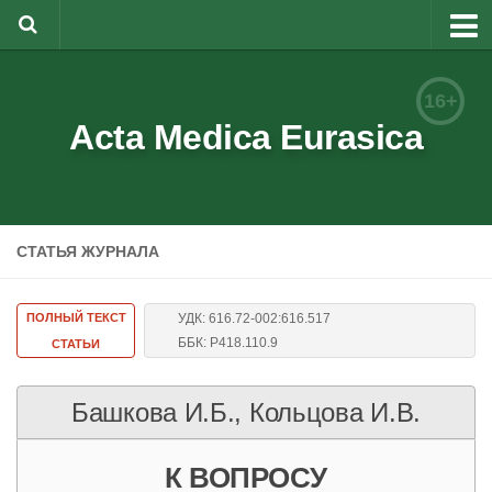
О журнале
16+
Редакционная коллегия
Acta Medica Eurasica
Для авторов
Требования к статьям
СТАТЬЯ ЖУРНАЛА
Бланки документов
Порядок рецензирования
ПОЛНЫЙ ТЕКСТ
УДК: 616.72-002:616.517
Контакты
ББК: Р418.110.9
СТАТЬИ
Архив
Башкова И.Б., Кольцова И.В.
English
К ВОПРОСУ