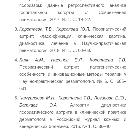
псориазом: данные ретроспективного анализа
госпитальной когорты // Современная
ревматология. 2017. № 1. С. 19–22.
Коротаева Т.В., Корсакова Ю.Л.
Псориатический
артрит: классификация, клиническая картина,
диагностика, лечение // Научно-практическая
ревматология. 2018. № 1. С. 60–69.
Лила А.М., Насонов Е.Л., Коротаева Т.В.
Псориатический артрит: патогенетические
особенности и инновационные методы терапии //
Научно-практическая ревматология. № 6. С. 685–
691.
Чамурлиева М.Н., Коротаева Т.В., Логинова Е.Ю.,
Баткаев Э.А.
Алгоритм диагностики
псориатического артрита в клинической практике
дерматолога // Российский журнал кожных и
венерических болезней. 2016. № 1. С. 36–40.