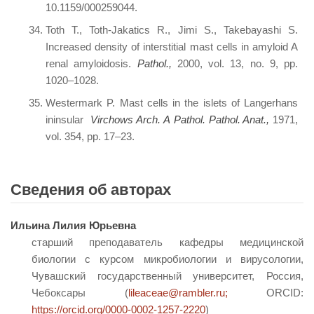
10.1159/000259044.
Toth T., Toth-Jakatics R., Jimi S., Takebayashi S.
Increased density of interstitial mast cells in amyloid A
renal amyloidosis.
Pathol.,
2000, vol. 13, no. 9, pp.
1020–1028.
Westermark P. Mast cells in the islets of Langerhans
ininsular
Virchows
Arch. A
Pathol. Pathol. Anat.,
1971,
vol. 354, pp. 17–23.
Сведения об авторах
Ильина Лилия Юрьевна
старший преподаватель кафедры медицинской
биологии с курсом микробиологии и вирусологии,
Чувашский государственный университет, Россия,
Чебоксары (
lileaceae@rambler.ru;
ORCID:
https://orcid.org/0000-0002-1257-2220
)