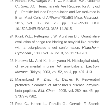
Harcha P.A., Vargas A., Yi C., Koulakoff A.A., Giaume
C., Saez J.C. Hemichannels Are Required for Amyloid
β – Peptide-Induced Degranulation and Are Activated in
Brain Mast Cells of APPswe/PS1dE9 Mice.
Neurosci.,
2015, vol. 35, no. 25, pp. 9526–9538. DOI:
10.1523/JNEUROSCI. 3686-14.2015.
Klunk W.E., Pettegrew J.W., Abraham D.J. Quantitative
evaluation of congo red binding to amyloid-like proteins
with a beta-pleated sheet conformation.
Histochem.
Cytochem.,
1989, vol. 37, no. 8, pp. 1273–1281.
Kuroiwa M., Aoki K., Izumiyama N. Histologikal study
of experimental murine AA amyloidosis.
Electron.
Microsc.
[Tokyo], 2003, vol. 52, no. 4, pp. 407–413.
Marambaud P., Zhao H., Davies P. Resveratrol
promotes clearance of Alzheimer’s disease amyloid-
beta peptides.
Biol. Chem
., 2005, vol. 280, no. 45, pp.
37377–37382.
Reid C., Hebert L., Pozullo G., Gervais F. Splenic