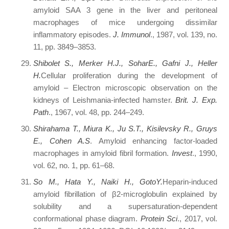
amyloid SAA 3 gene in the liver and peritoneal
macrophages of mice undergoing dissimilar
inflammatory episodes.
J. Immunol
., 1987, vol. 139, no.
11, pp. 3849–3853.
Shibolet S., Merker H.J., SoharE., Gafni J., Heller
H.
Cellular proliferation during the development of
amyloid – Electron microscopic observation on the
kidneys of Leishmania-infected hamster.
Brit. J. Exp.
Path
., 1967, vol. 48, pp. 244–249.
Shirahama T., Miura K., Ju S.T., Kisilevsky R., Gruys
E., Cohen A.S
. Amyloid enhancing factor-loaded
macrophages in amyloid fibril formation.
Invest
., 1990,
vol. 62, no. 1, pp. 61–68.
So M., Hata Y., Naiki H., GotoY.
Heparin-induced
amyloid fibrillation of β2‑microglobulin explained by
solubility and a supersaturation-dependent
conformational phase diagram.
Protein Sci
., 2017, vol.