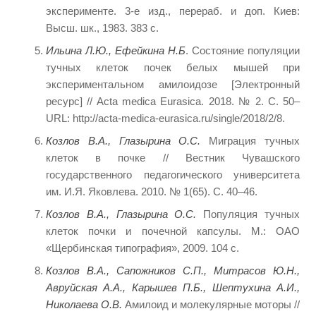
эксперименте. 3-е изд., перераб. и доп. Киев:
Высш. шк., 1983. 383 с.
Ильина Л.Ю., Ефейкина Н.Б
. Состояние популяции
тучных клеток почек белых мышей при
экспериментальном амилоидозе [Электронный
ресурс] // Acta medica Eurasica. 2018. № 2. С. 50–
URL: http://acta-medica-eurasica.ru/single/2018/2/8.
Козлов В.А., Глазырина О.С.
Миграция тучных
клеток в почке // Вестник Чувашского
государственного педагогического университета
им. И.Я. Яковлева. 2010. № 1(65). С. 40–46.
Козлов В.А., Глазырина О.С.
Популяция тучных
клеток почки и почечной капсулы. М.: ОАО
«Щербинская типография», 2009. 104 с.
Козлов В.А., Сапожников С.П., Митрасов Ю.Н.,
Авруйская А.А., Карышев П.Б., Шептухина А.И.,
Николаева О.В.
Амилоид и молекулярные моторы //