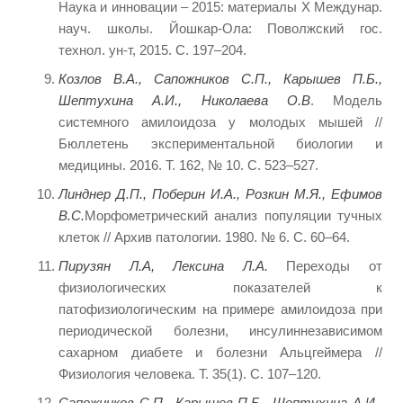
Наука и инновации – 2015: материалы X Междунар.
науч. школы. Йошкар-Ола: Поволжский гос.
технол. ун-т, 2015. С. 197–204.
Козлов В.А., Сапожников С.П., Карышев П.Б.,
Шептухина А.И., Николаева О.В
. Модель
системного амилоидоза у молодых мышей //
Бюллетень экспериментальной биологии и
медицины. 2016. Т. 162, № 10. С. 523–527.
Линднер Д.П., Поберин И.А., Розкин М.Я., Ефимов
В.С.
Морфометрический анализ популяции тучных
клеток // Архив патологии. 1980. № 6. С. 60–64.
Пирузян Л.А, Лексина Л.А.
Переходы от
физиологических показателей к
патофизиологическим на примере амилоидоза при
периодической болезни, инсулиннезависимом
сахарном диабете и болезни Альцгеймера //
Физиология человека. Т. 35(1). С. 107–120.
Сапожников С.П., Карышев П.Б., Шептухина А.И.,