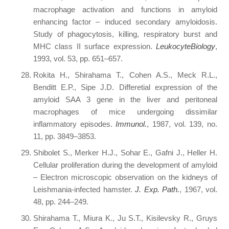
macrophage activation and functions in amyloid
enhancing factor – induced secondary amyloidosis.
Study of phagocytosis, killing, respiratory burst and
MHC class II surface expression.
LeukocyteBiology
,
1993, vol. 53, pp. 651–657.
Rokita H., Shirahama T., Cohen A.S., Meck R.L.,
Benditt E.P., Sipe J.D. Differetial expression of the
amyloid SAA 3 gene in the liver and peritoneal
macrophages of mice undergoing dissimilar
inflammatory episodes.
Immunol.
, 1987, vol. 139, no.
11, pp. 3849–3853.
Shibolet S., Merker H.J., Sohar E., Gafni J., Heller H.
Cellular proliferation during the development of amyloid
– Electron microscopic observation on the kidneys of
Leishmania-infected hamster.
J. Exp. Path.
, 1967, vol.
48, pp. 244–249.
Shirahama T., Miura K., Ju S.T., Kisilevsky R., Gruys