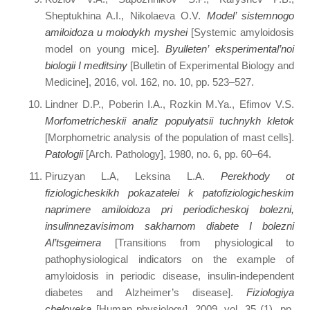
Sheptukhina A.I., Nikolaeva O.V.
Model’ sistemnogo
amiloidoza u molodykh myshei
[Systemic amyloidosis
model on young mice].
Byulleten’ eksperimental’noi
biologii I meditsiny
[Bulletin of Experimental Biology and
Medicine], 2016, vol. 162, no. 10, pp. 523–527.
Lindner D.P., Poberin I.A., Rozkin M.Ya., Efimov V.S.
Morfometricheskii analiz populyatsii tuchnykh kletok
[Morphometric analysis of the population of mast cells].
Patologii
[Arch. Pathology], 1980, no. 6, pp. 60–64.
Piruzyan L.А, Leksina L.А.
Perekhody ot
fiziologicheskikh pokazatelei k patofiziologicheskim
naprimere amiloidoza pri periodicheskoj bolezni,
insulinnezavisimom sakharnom diabete I bolezni
А
l’tsgeimera
[Transitions from physiological to
pathophysiological indicators on the example of
amyloidosis in periodic disease, insulin-independent
diabetes and Alzheimer’s disease].
Fiziologiya
cheloveka
[Human physiology], 2009, vol. 35 (1), pp.