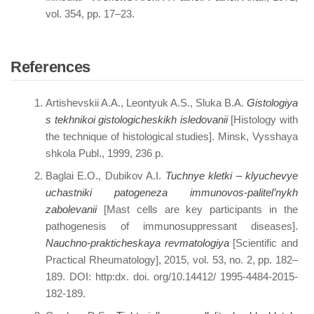
vol. 354, pp. 17–23.
References
Artishevskii A.A., Leontyuk A.S., Sluka B.A.
Gistologiya
s tekhnikoi gistologicheskikh isledovanii
[Histology with
the technique of histological studies]. Minsk, Vysshaya
shkola Publ., 1999, 236 p.
Baglai E.O., Dubikov A.I.
Tuchnye kletki – klyuchevye
uchastniki patogeneza immunovos-palitel’nykh
zabolevanii
[Mast cells are key participants in the
pathogenesis of immunosuppressant diseases].
Nauchno-prakticheskaya revmatologiya
[Scientific and
Practical Rheumatology], 2015, vol. 53, no. 2, pp. 182–
189. DOI: http:dx. doi. org/10.14412/ 1995-4484-2015-
182-189.