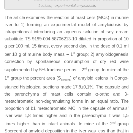
fructose
,
experimental amyloidosis
The article examines the reaction of mast cells (MCs) in murine
liver to 1) forming an experimental model of amyloidosis by
intraperitoneal introducing an aqueous solution of soy cream
substitute TS 9199-004-58706213-10 diluted in proportion of 10
g per 100 ml, 15 times, every second day, in the dose of 0.1 ml
per 10 g of murine body mass – 1
st
group; 2) amyloidogenesis
correction by spontaneous consumption of dry red wine
supplemented by 5% fructose per os – 2
nd
group. In mice of the
1
st
group the percent area (S
) of amyloid lesions in Congo-
percent
stained histological sections made 17,9±0,1%. The capsule and
the parenchyma of mast cells contain α-ortho and β-
metachromatic non-degranulating forms in an equal ratio. The
proportion of b1 metachromatic MC in the capsule of animals’
liver was 1,8 times higher and in the parenchyma it was 1,5
times higher than in intact animals. In mice of the 2
nd
group
Spercent of amyloid deposition in the liver was less than that in