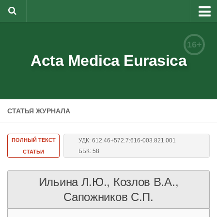
О журнале
16+
Редакционная коллегия
Acta Medica Eurasica
Для авторов
Требования к статьям
СТАТЬЯ ЖУРНАЛА
Бланки документов
Порядок рецензирования
ПОЛНЫЙ ТЕКСТ
УДК: 612.46+572.7:616-003.821.001
Контакты
ББК: 58
СТАТЬИ
Архив
Ильина Л.Ю., Козлов В.А.,
English
Сапожников С.П.