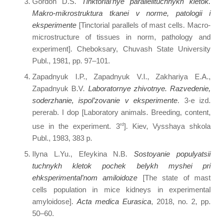
Gordon D.S.
Tinktorial’nye parallelituchnykh kletok.
Makro-mikrostruktura tkanei v norme, patologii i
eksperimente
[Tinctorial parallels of mast cells. Macro-
microstructure of tissues in norm, pathology and
experiment]. Cheboksary, Chuvash State University
Publ., 1981, pp. 97–101.
Zapadnyuk I.P., Zapadnyuk V.I., Zakhariya E.A.,
Zapadnyuk B.V.
Laboratornye zhivotnye. Razvedenie,
soderzhanie, ispol’zovanie v eksperimente
. 3-e izd.
pererab. I dop [Laboratory animals. Breeding, content,
use in the experiment. 3
rd
]. Kiev, Vysshaya shkola
Publ., 1983, 383 p.
Ilyna L.Yu., Efeykina N.B.
Sostoyanie populyatsii
tuchnykh kletok pochek belykh myshei pri
ehksperimental’nom amiloidoze
[The state of mast
cells population in mice kidneys in experimental
amyloidose].
Acta medica Eurasica
, 2018, no. 2, pp.
50–60.