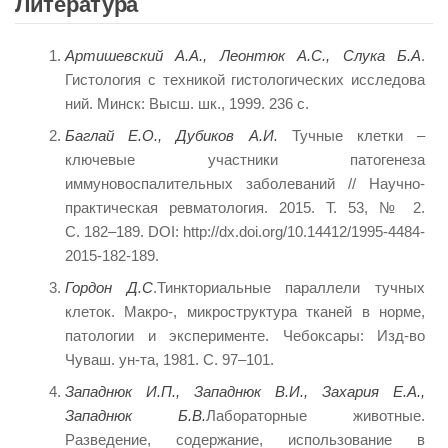
Литература
Артишевский А.А., Леонтюк А.С., Слука Б.А
.
Гистология с техникой гистологических исследова
ний. Минск: Высш. шк., 1999. 236 с.
Баглай Е.О., Дубиков А.И.
Тучные клетки –
ключевые участники патогенеза
иммуновоспалительных заболеваний // Научно-
практическая ревматология. 2015. Т. 53, № 2.
С. 182–189. DOI: http://dx.doi.org/10.14412/1995-4484-
2015-182-189.
Гордон Д.С
.Тинкториальные параллели тучных
клеток. Макро-, микроструктура тканей в норме,
патологии и эксперименте. Чебоксары: Изд-во
Чуваш. ун-та, 1981. С. 97–101.
Западнюк И.П., Западнюк В.И., Захария Е.А.,
Западнюк Б.В.
Лабораторные животные.
Разведение, содержание, использование в