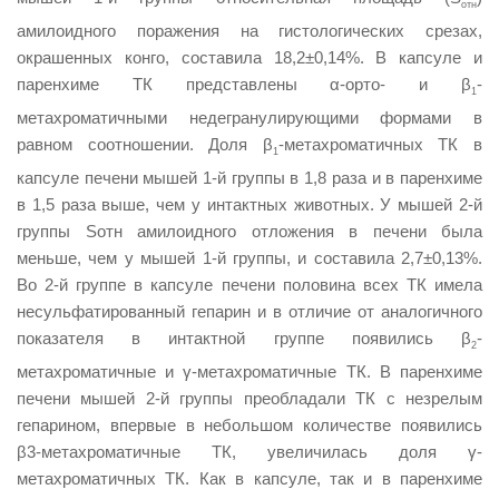
отн
амилоидного поражения на гистологических срезах,
окрашенных конго, составила 18,2±0,14%. В капсуле и
паренхиме ТК представлены α-орто- и β
-
1
метахроматичными недегранулирующими формами в
равном соотношении. Доля β
-метахроматичных ТК в
1
капсуле печени мышей 1-й группы в 1,8 раза и в паренхиме
в 1,5 раза выше, чем у интактных животных. У мышей 2-й
группы Sотн амилоидного отложения в печени была
меньше, чем у мышей 1-й группы, и составила 2,7±0,13%.
Во 2-й группе в капсуле печени половина всех ТК имела
несульфатированный гепарин и в отличие от аналогичного
показателя в интактной группе появились β
-
2
метахроматичные и γ-метахроматичные ТК. В паренхиме
печени мышей 2-й группы преобладали ТК с незрелым
гепарином, впервые в небольшом количестве появились
β3-метахроматичные ТК, увеличилась доля γ-
метахроматичных ТК. Как в капсуле, так и в паренхиме