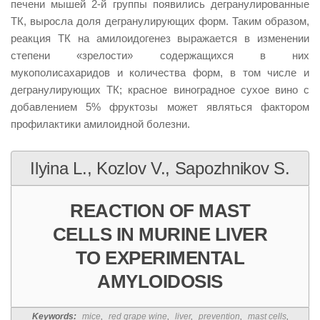
печени мышей 2-й группы появились дегранулированные
ТК, выросла доля дегранулирующих форм. Таким образом,
реакция ТК на амилоидогенез выражается в изменении
степени «зрелости» содержащихся в них
мукополисахаридов и количества форм, в том числе и
дегранулирующих ТК; красное виноградное сухое вино с
добавлением 5% фруктозы может являться фактором
профилактики амилоидной болезни.
Ilyina L., Kozlov V., Sapozhnikov S.
REACTION OF MAST
CELLS IN MURINE LIVER
TO EXPERIMENTAL
AMYLOIDOSIS
Keywords:
mice
,
red grape wine
,
liver
,
prevention
,
mast cells
,