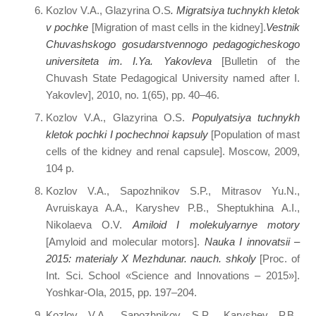
Kozlov V.A., Glazyrina O.S
. Migratsiya tuchnykh kletok
v pochke
[Migration of mast cells in the kidney].
Vestnik
Chuvashskogo gosudarstvennogo pedagogicheskogo
universiteta im. I.Ya. Yakovleva
[Bulletin of the
Chuvash State Pedagogical University named after I.
Yakovlev], 2010, no. 1(65), pp. 40–46.
Kozlov V.A., Glazyrina O.S.
Populyatsiya tuchnykh
kletok pochki I pochechnoi kapsuly
[Population of mast
cells of the kidney and renal capsule]. Moscow, 2009,
104 p.
Kozlov V.A., Sapozhnikov S.P., Mitrasov Yu.N.,
Avruiskaya A.A., Karyshev P.B., Sheptukhina A.I.,
Nikolaeva O.V.
Amiloid I molekulyarnye motory
[Amyloid and molecular motors].
Nauka I innovatsii –
2015: materialy X Mezhdunar. nauch. shkoly
[Proc. of
Int. Sci. School «Science and Innovations – 2015»].
Yoshkar-Ola, 2015, pp. 197–204.
Kozlov V.A., Sapozhnikov S.P., Karyshev P.B.,