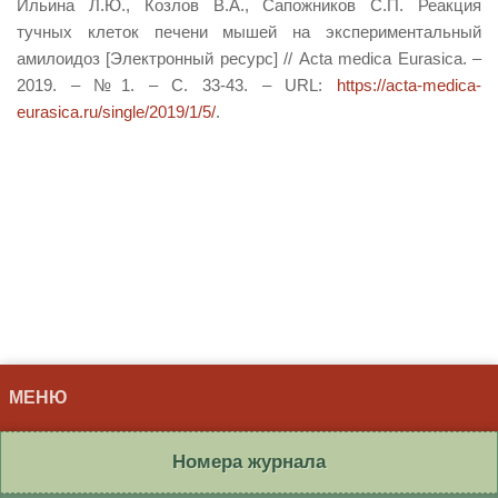
Ильина Л.Ю., Козлов В.А., Сапожников С.П. Реакция
тучных клеток печени мышей на экспериментальный
амилоидоз [Электронный ресурс] // Acta medica Eurasica. –
2019. – №1. – С. 33-43. – URL:
https://acta-medica-
eurasica.ru/single/2019/1/5/
.
МЕНЮ
Номера журнала