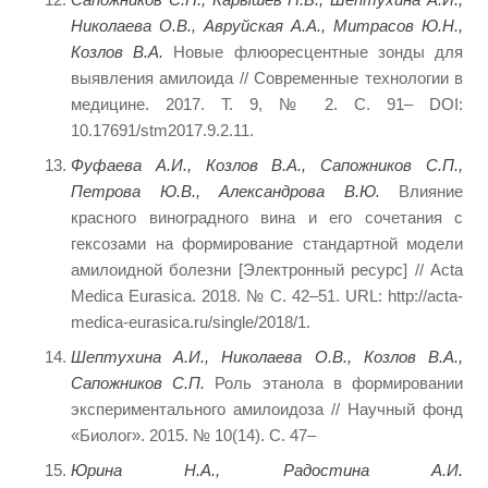
Николаева О.В., Авруйская А.А., Митрасов Ю.Н.,
Козлов В.А.
Новые флюоресцентные зонды для
выявления амилоида // Современные технологии в
медицине. 2017. Т. 9, № 2. С. 91– DOI:
10.17691/stm2017.9.2.11.
Фуфаева А.И., Козлов В.А., Сапожников С.П.,
Петрова Ю.В., Александрова В.Ю.
Влияние
красного виноградного вина и его сочетания с
гексозами на формирование стандартной модели
амилоидной болезни [Электронный ресурс] // Acta
Medica Eurasica. 2018. № С. 42–51. URL: http://acta-
medica-eurasica.ru/single/2018/1.
Шептухина А.И., Николаева О.В., Козлов В.А.,
Сапожников С.П.
Роль этанола в формировании
экспериментального амилоидоза // Научный фонд
«Биолог». 2015. № 10(14). С. 47–
Юрина Н.А., Радостина А.И.