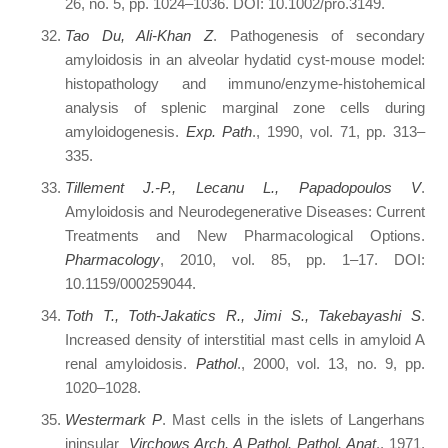
26, no. 5, pp. 1024–1036. DOI: 10.1002/pro.3149.
Tao Du, Ali-Khan Z
. Pathogenesis of secondary
amyloidosis in an alveolar hydatid cyst-mouse model:
histopathology and immuno/enzyme-histohemical
analysis of splenic marginal zone cells during
amyloidogenesis.
Exp. Path
., 1990, vol. 71, pp. 313–
335.
Tillement J.-P., Lecanu L., Papadopoulos V
.
Amyloidosis and Neurodegenerative Diseases: Current
Treatments and New Pharmacological Options.
Pharmacology
, 2010, vol. 85, pp. 1–17. DOI:
10.1159/000259044.
Toth T., Toth-Jakatics R., Jimi S., Takebayashi S
.
Increased density of interstitial mast cells in amyloid A
renal amyloidosis.
Pathol
., 2000, vol. 13, no. 9, pp.
1020–1028.
Westermark P
. Mast cells in the islets of Langerhans
ininsular
Virchows Arch. A Pathol. Pathol. Anat
., 1971,