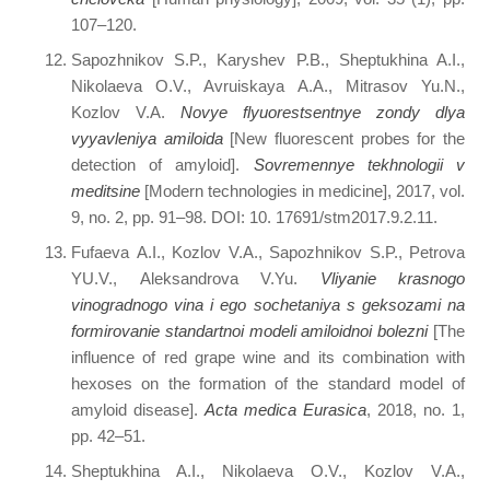
107–120.
Sapozhnikov S.P., Karyshev P.B., Sheptukhina A.I.,
Nikolaeva O.V., Avruiskaya A.A., Mitrasov Yu.N.,
Kozlov V.A.
Novye flyuorestsentnye zondy dlya
vyyavleniya amiloida
[New fluorescent probes for the
detection of amyloid].
Sovremennye tekhnologii v
meditsine
[Modern technologies in medicine], 2017, vol.
9, no. 2, pp. 91–98. DOI: 10. 17691/stm2017.9.2.11.
Fufaeva А.I., Kozlov V.А., Sapozhnikov S.P., Petrova
YU.V., Аleksandrova V.Yu.
Vliyanie krasnogo
vinogradnogo vina i ego sochetaniya s geksozami na
formirovanie standartnoi modeli amiloidnoi bolezni
[The
influence of red grape wine and its combination with
hexoses on the formation of the standard model of
amyloid disease].
Acta medica Eurasica
, 2018, no. 1,
pp. 42–51.
Sheptukhina A.I., Nikolaeva O.V., Kozlov V.A.,