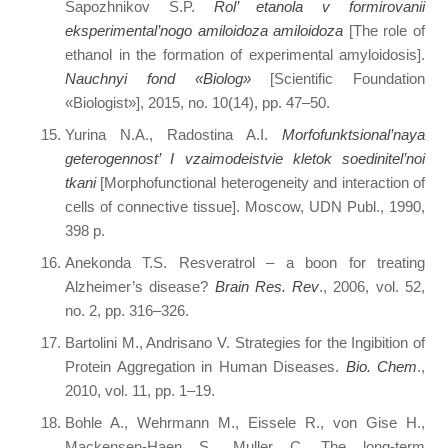
Sapozhnikov S.P.
Rol’ etanola v formirovanii
eksperimental’nogo amiloidoza amiloidoza
[The role of
ethanol in the formation of experimental amyloidosis].
Nauchnyi fond «Biolog»
[Scientific Foundation
«Biologist»], 2015, no. 10(14), pp. 47–50.
Yurina N.A., Radostina A.I.
Morfofunktsional’naya
geterogennost’ I vzaimodeistvie kletok soedinitel’noi
tkani
[Morphofunctional heterogeneity and interaction of
cells of connective tissue]. Moscow, UDN Publ., 1990,
398 p.
Anekonda T.S. Resveratrol – a boon for treating
Alzheimer’s disease?
Brain Res. Rev
., 2006, vol. 52,
no. 2, pp. 316–326.
Bartolini M., Andrisano V. Strategies for the Ingibition of
Protein Aggregation in Human Diseases.
Bio. Chem
.,
2010, vol. 11, pp. 1–19.
Bohle A., Wehrmann M., Eissele R., von Gise H.,
Mackensen-Haen S., Muller C. The long-term