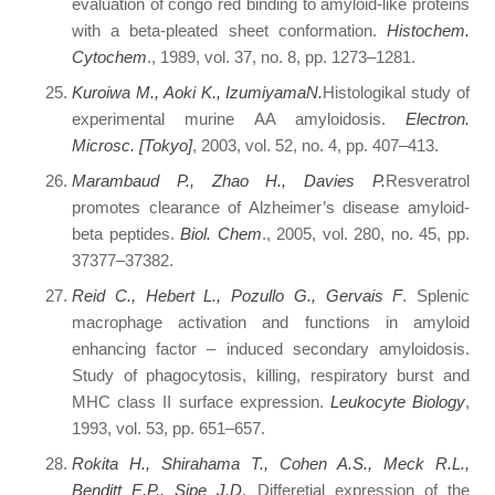
evaluation of congo red binding to amyloid-like proteins
with a beta-pleated sheet conformation.
Histochem.
Cytochem
., 1989, vol. 37, no. 8, pp. 1273–1281.
Kuroiwa M., Aoki K., IzumiyamaN.
Histologikal study of
experimental murine AA amyloidosis.
Electron.
Microsc. [Tokyo]
, 2003, vol. 52, no. 4, pp. 407–413.
Marambaud P., Zhao H., Davies P.
Resveratrol
promotes clearance of Alzheimer’s disease amyloid-
beta peptides.
Biol. Chem
., 2005, vol. 280, no. 45, pp.
37377–37382.
Reid C., Hebert L., Pozullo G., Gervais F
. Splenic
macrophage activation and functions in amyloid
enhancing factor – induced secondary amyloidosis.
Study of phagocytosis, killing, respiratory burst and
MHC class II surface expression.
Leukocyte Biology
,
1993, vol. 53, pp. 651–657.
Rokita H., Shirahama T., Cohen A.S., Meck R.L.,
Benditt E.P., Sipe J.D
. Differetial expression of the