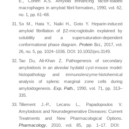
E., Cohen A.S. Amyloid enhancing factor-loaded
macrophages in amyloid fibril formation.
,
1990, vol. 62,
no. 1, pp. 61–68.
So M., Hata Y., Naiki H., Goto Y. Heparin-induced
amyloid fibrillation of β2‑microglobulin explained by
solubility and a supersaturation-dependent
conformational phase diagram.
Protein Sci.,
2017, vol.
26, no. 5, pp. 1024–1036. DOI: 10.1002/pro.3149.
Tao Du, Ali-Khan Z. Pathogenesis of secondary
amyloidosis in an alveolar hydatid cyst-mouse model:
histopathology and immuno/enzyme-histohemical
analysis of splenic marginal zone cells during
amyloidogenesis.
Exp. Path.
, 1990, vol. 71, pp. 313–
335.
Tillement J.-P., Lecanu L., Papadopoulos V.
Amyloidosis and Neurodegenerative Diseases: Current
Treatments and New Pharmacological Options.
Pharmacology
, 2010, vol. 85, pp. 1–17. DOI: