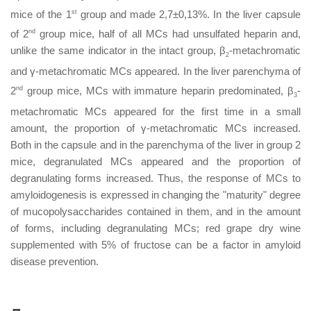
mice of the 1
st
group and made 2,7±0,13%. In the liver capsule
of 2
nd
group mice, half of all MCs had unsulfated heparin and,
unlike the same indicator in the intact group, β
-metachromatic
2
and γ-metachromatic MCs appeared. In the liver parenchyma of
2
nd
group mice, MCs with immature heparin predominated, β
-
3
metachromatic MCs appeared for the first time in a small
amount, the proportion of γ-metachromatic MCs increased.
Both in the capsule and in the parenchyma of the liver in group 2
mice, degranulated MCs appeared and the proportion of
degranulating forms increased. Thus, the response of MCs to
amyloidogenesis is expressed in changing the "maturity" degree
of mucopolysaccharides contained in them, and in the amount
of forms, including degranulating MCs; red grape dry wine
supplemented with 5% of fructose can be a factor in amyloid
disease prevention.