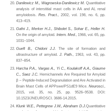
Danilewicz M., Wagrowska-Danilewicz M.
Quantitative
analysis of interstitial mast cells in AA and AL renal
amyloidosis.
Res. Pract
., 2002, vol. 198, no. 6, pp.
413–419.
Gafni J., Merker H.J., Shibolet S., Sohar E., Heller H.
On the origin of amyloid.
Intern. Med
., 1966, vol. 65, pp.
1031–1044.
Gueft B., Chidoni J.J.
The site of formation and
ultrastructure of amyloid.
J. Path
., 1963, vol. 43, pp.
837–854.
Harcha P.A., Vargas A., Yi C., Koulakoff A.A., Giaume
C., Saez J.C.
Hemichannels Are Required for Amyloid
β – Peptide-Induced Degranulation and Are Activated in
Brain Mast Cells of APPswe/PS1dE9 Mice.
Neurosci
.,
2015, vol. 35, no. 25, pp. 9526–9538. DOI:
10.1523/JNEUROSCI. 3686-14.2015.
Klunk W.E., Pettegrew J.W., Abraham D.J.
Quantitative