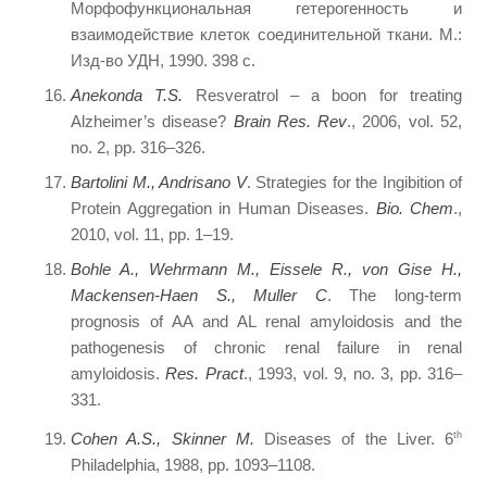
Морфофункциональная гетерогенность и
взаимодействие клеток соединительной ткани. М.:
Изд-во УДН, 1990. 398 с.
Anekonda T.S.
Resveratrol – a boon for treating
Alzheimer’s disease?
Brain Res. Rev
., 2006, vol. 52,
no. 2, pp. 316–326.
Bartolini M., Andrisano V
. Strategies for the Ingibition of
Protein Aggregation in Human Diseases.
Bio. Chem
.,
2010, vol. 11, pp. 1–19.
Bohle A., Wehrmann M., Eissele R., von Gise H.,
Mackensen-Haen S., Muller C
. The long-term
prognosis of AA and AL renal amyloidosis and the
pathogenesis of chronic renal failure in renal
amyloidosis.
Res. Pract
., 1993, vol. 9, no. 3, pp. 316–
331.
Cohen A.S., Skinner M.
Diseases of the Liver. 6
th
Philadelphia, 1988, pp. 1093–1108.