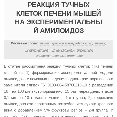
РЕАКЦИЯ ТУЧНЫХ
КЛЕТОК ПЕЧЕНИ МЫШЕЙ
НА ЭКСПЕРИМЕНТАЛЬНЫ
Й АМИЛОИДОЗ
Ключевые слова:
мыши
,
красное виноградное вино
,
печень
,
профилактика
,
тучные клетки
,
фруктоза
,
экспериментальный амилоидоз
В статье рассмотрена реакция тучных клеток (ТК) печени
мышей на 1) формирование экспериментальной модели
амилоидоза с помощью введения водного раствора соевого
заменителя сливок ТУ 9199-004-58706213-10 в разведении
10 г на 100 мл внутрибрюшинно, 15 раз, через день, в дозе
0,1 мл на 10 г массы мыши – 1-я группа; 2) коррекцию
амилоидогенеза спонтанным потреблением сухого красного
вина с добавлением 5% фруктозы per os – 2-я группа. У
мышей 1-й группы относительная площадь (S
)