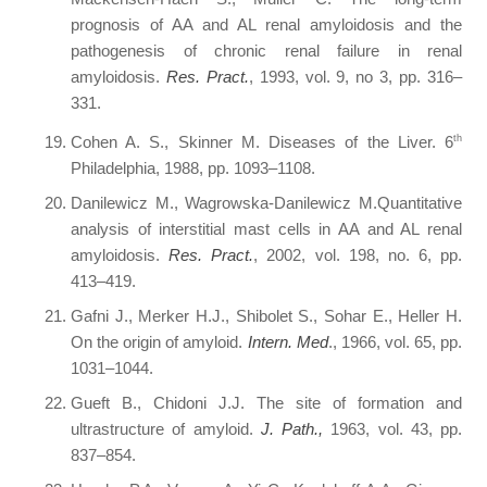
prognosis of AA and AL renal amyloidosis and the
pathogenesis of chronic renal failure in renal
amyloidosis.
Res. Pract.
, 1993, vol. 9, no 3, pp. 316–
331.
Cohen A. S., Skinner M. Diseases of the Liver. 6
th
Philadelphia, 1988, pp. 1093–1108.
Danilewicz M., Wagrowska-Danilewicz M.Quantitative
analysis of interstitial mast cells in AA and AL renal
amyloidosis.
Res. Pract.
, 2002, vol. 198, no. 6, pp.
413–419.
Gafni J., Merker H.J., Shibolet S., Sohar E., Heller H.
On the origin of amyloid.
Intern. Med
., 1966, vol. 65, pp.
1031–1044.
Gueft B., Chidoni J.J. The site of formation and
ultrastructure of amyloid.
J. Path.,
1963, vol. 43, pp.
837–854.