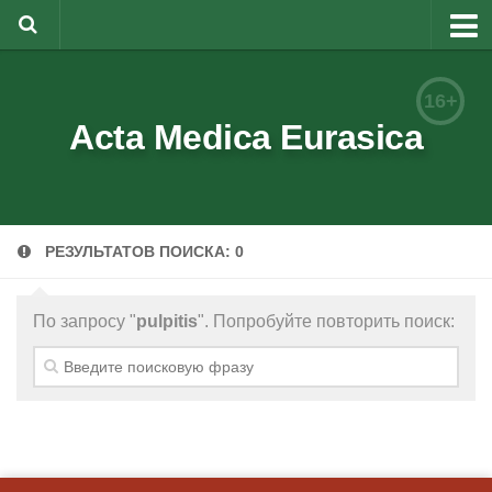
О журнале
16+
Редакционная коллегия
Acta Medica Eurasica
Для авторов
Требования к статьям
РЕЗУЛЬТАТОВ ПОИСКА: 0
Бланки документов
Порядок рецензирования
По запросу "
pulpitis
". Попробуйте повторить поиск:
Контакты
Архив
English