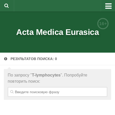
О журнале
16+
Редакционная коллегия
Acta Medica Eurasica
Для авторов
Требования к статьям
РЕЗУЛЬТАТОВ ПОИСКА: 0
Бланки документов
Порядок рецензирования
По запросу "
T-lymphocytes
". Попробуйте
Контакты
повторить поиск:
Архив
English