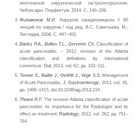
неотложной хирургической гастроэнтерологии.
Чебоксары: Перфектум, 2014. С. 146–206.
Филимонов М.И.
Хирургия панкреонекроза // 80
лекций по хирургии / под ред. В.С. Савельева. М.:
Литтерра, 2008. С. 447–455.
Banks P.A., Bollen T.L., Dervenis Ch.
Classification of
acute pancreatitis. – 2012: revision of the Atlanta
classification and definitions by international
consensus.
Gut
, 2013, vol. 62, pp. 102–111.
Tenner S., Baillie J., DeWitt J., Vege S.S.
Management
of Acute Pancreatitis.
J. Gastroenterogy
, 2013, vol. 30,
pp. 1400–1415. doi:10.1038/ajg.2013.218.
Thoeni R.F.
The revision Atlanta classification of acute
pancreatitis: its importance for the Radiologist and its
effect on treatment.
Radiology
, 2012, vol. 262, pp. 751–
764.