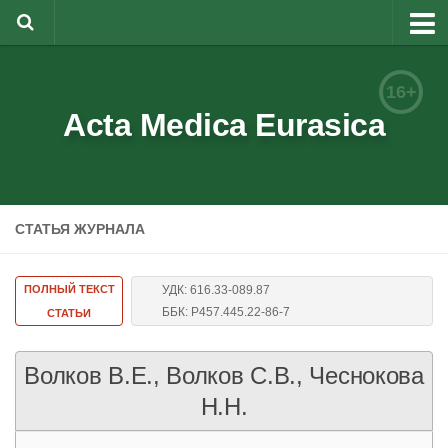
О журнале
16+
Редакционная коллегия
Acta Medica Eurasica
Для авторов
Требования к статьям
СТАТЬЯ ЖУРНАЛА
Бланки документов
Порядок рецензирования
ПОЛНЫЙ ТЕКСТ
УДК: 616.33-089.87
Контакты
ББК: Р457.445.22-86-7
СТАТЬИ
Архив
Волков В.Е., Волков С.В., Чеснокова
English
Н.Н.