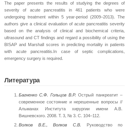
The paper presents the results of studying the degrees of
severity of acute pancreatitis in 461 patients who were
undergoing treatment within 5 year-period (2009–2013). The
authors give a clinical evaluation of acute pancreatitis severity
based on the analysis of clinical and biochemical criteria,
ultrasound and CT findings and regard a possibility of using the
BISAP and Marshall scores in predicting mortality in patients
with acute pancreatitis.In case of septic complications,
emergency surgery is required.
Литература
Багненко С.Ф. Гольцов В.Р.
Острый панкреатит –
современное состояние и нерешенные вопросы //
Альманах Института хирургии имени А.В.
Вишневского. 2008. Т. 3, № 3. С. 104–112.
Волков В.Е., Волков С.В.
Руководство по