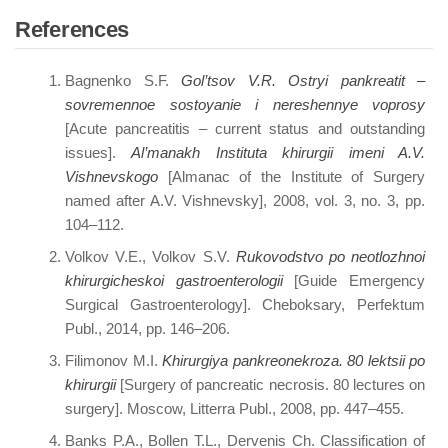
References
Bagnenko S.F.
Gol’tsov V.R. Ostryi pankreatit –
sovremennoe sostoyanie i nereshennye voprosy
[Acute pancreatitis – current status and outstanding
issues].
Al’manakh Instituta khirurgii imeni A.V.
Vishnevskogo
[Almanac of the Institute of Surgery
named after A.V. Vishnevsky], 2008, vol. 3, no. 3, pp.
104–112.
Volkov V.E., Volkov S.V.
Rukovodstvo po neotlozhnoi
khirurgicheskoi gastroenterologii
[Guide Emergency
Surgical Gastroenterology]. Cheboksary, Perfektum
Publ., 2014, pp. 146–206.
Filimonov M.I.
Khirurgiya pankreonekroza. 80 lektsii po
khirurgii
[Surgery of pancreatic necrosis. 80 lectures on
surgery]. Moscow, Litterra Publ., 2008, pp. 447–455.
Banks P.A., Bollen T.L., Dervenis Ch. Classification of