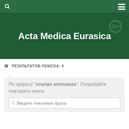
О журнале
16+
Редакционная коллегия
Acta Medica Eurasica
Для авторов
Требования к статьям
РЕЗУЛЬТАТОВ ПОИСКА: 0
Бланки документов
Порядок рецензирования
По запросу "
ovarian aromatase
". Попробуйте
Контакты
повторить поиск:
Архив
English