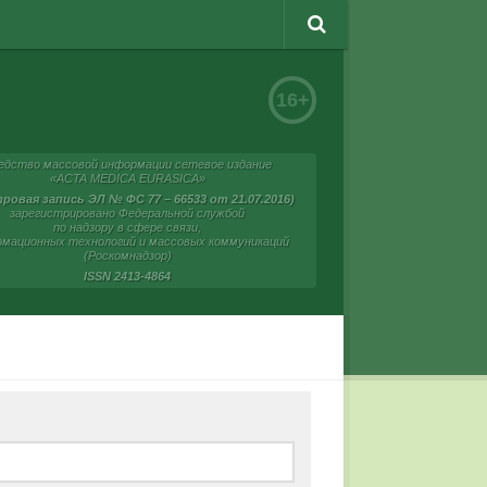
16+
едство массовой информации сетевое издание
«ACTA MEDICA EURASICA»
ровая запись ЭЛ № ФС 77 – 66533 от 21.07.2016)
зарегистрировано Федеральной службой
по надзору в сфере связи,
мационных технологий и массовых коммуникаций
(Роскомнадзор)
ISSN 2413-4864