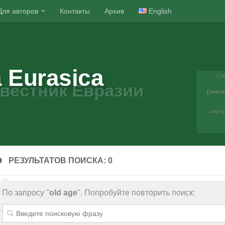
Для авторов
Контакты
Архив
English
 Eurasica
Ср
вестник Евразии
(реест
инфор
РЕЗУЛЬТАТОВ ПОИСКА: 0
По запросу "
old age
". Попробуйте повторить поиск: